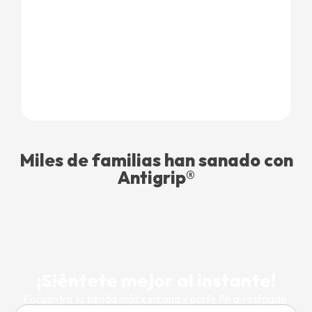
Miles de familias han sanado con
Antigrip®
¡Siéntete mejor al instante!
Encuentra tu tienda más cercana y ponle fin al resfriado.