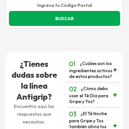
BUSCAR
¿Tienes
01
¿Cuáles son los
ingredientes activos
dudas sobre
de estos productos?
la línea
02
¿Cómo debo
Antigrip?
usar el Té Día para
Gripe y Tos?
Encuentra aquí las
03
¿El Té Noche
respuestas que
para Gripe y Tos
necesitas.
también alivia los